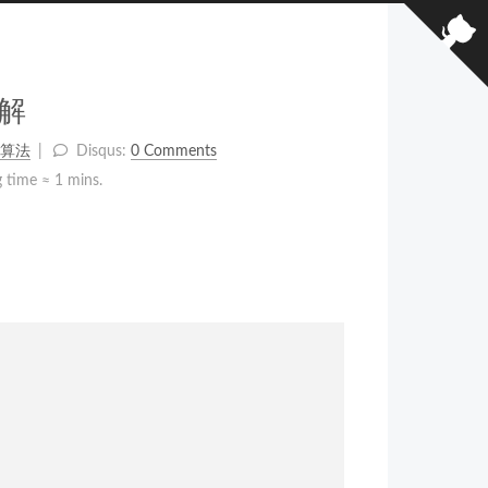
解
算法
Disqus:
0 Comments
 time ≈
1 mins.
。