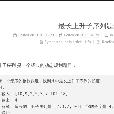
最长上升子序列题
Posted on
2020-08-23
Edited on
2023-02-20
In
Symbols count in article:
1.5k
Reading
升子序列
是一个经典的动态规划题目：
定一个无序的整数数组，找到其中最长上升子序列的长度。
例:
 输入: [10,9,2,5,3,7,101,18]
 输出: 4 
  解释: 最长的上升子序列是 [2,3,7,101]，它的长度是 4
 说明: