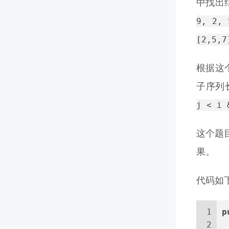
中找出
9, 2, 
[2,5,7
根据这
子序列
j < i 
这个题
果。
代码如
1
p
2