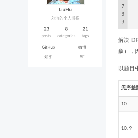
7
 
LiuHu
8
 
刘浒的个人博客
9
 
23
8
21
posts
categories
tags
解决 D
GitHub
微博
象），
知乎
SF
以题目
无序整
10
10, 9