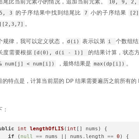
10, 9, 2,
结尾比当前元素小的情况，追加当前元素。
5, 3
7
[2]
的子序结果中找到结尾比
小的子序结果
][2,3,7]
。
d(i)
i
个规律，我可以定义状态，
表示以第
个数组结
[d(0), d(i - 1)]
长度需要根据
的结果计算，状态
& num[j] < num[i])
max(dp[i])
，最终结果是
。
目的特点是，计算当前层的 DP 结果需要遍历之前所有的
下：
ublic
int
lengthOfLIS
(
int
[] nums)
 {
if
 (
null
 == nums || nums.length == 
0
) {