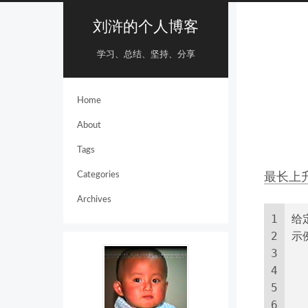
刘浒的个人博客
学习、总结、坚持、分享
Home
About
Tags
Categories
最长上
Archives
1
给
2
示
3
  
4
  
5
 
6
  