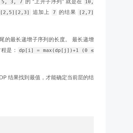
 5, 3, 7
10,
的 “上升子序列” 就是在
[2,5][2,3]
7
[2,7]
追加上
的结果
尾的最长递增子序列的长度。 最长递增
dp[i] = max(dp[j])+1 (0 ≤
方程是：
 DP 结果找到最值，才能确定当前层的结